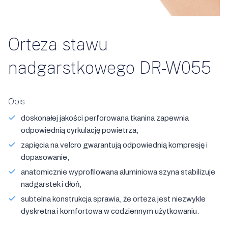
Orteza stawu
nadgarstkowego DR-W055
Opis
doskonałej jakości perforowana tkanina zapewnia
odpowiednią cyrkulację powietrza,
zapięcia na velcro gwarantują odpowiednią kompresję i
dopasowanie,
anatomicznie wyprofilowana aluminiowa szyna stabilizuje
nadgarstek i dłoń,
subtelna konstrukcja sprawia, że orteza jest niezwykle
dyskretna i komfortowa w codziennym użytkowaniu.