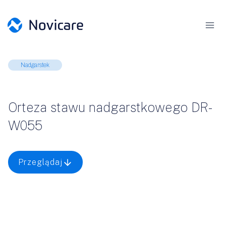
Przejdź
do
treści
Nadgarstek
Orteza stawu nadgarstkowego DR-
W055
Przeglądaj