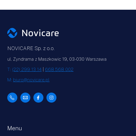
NOVICARE Sp. z o.o.
ul. Zyndrama z Maszkowic 19, 03-030 Warszawa
T:
(22) 299 13 14
|
668 568 002
M:
biuro@novicare.pl
Menu